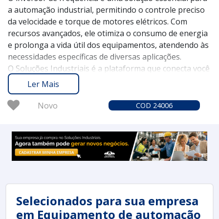
a automação industrial, permitindo o controle preciso
da velocidade e torque de motores elétricos. Com
recursos avançados, ele otimiza o consumo de energia
e prolonga a vida útil dos equipamentos, atendendo às
necessidades específicas de diversas aplicações.
O Soluções Industriais é a plataforma que conecta você
aos melhores fornecedores de inversores de
Ler Mais
frequência, sempre com a garantia de confiabilidade.
Desde 2012, mais de 1,6 milhão de compradores
Novo
COD 24006
confiam em nossos serviços para encontrar as
melhores opções do mercado, assegurando uma
experiência de compra eficiente.
Solicite um orçamento no Soluções Industriais e
conheça as vantagens que o inversor de frequência
pode trazer para sua operação industrial.
Selecionados para sua empresa
em Equipamento de automação