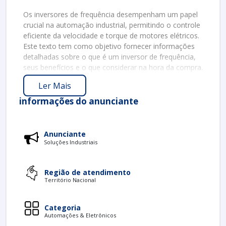
Os inversores de frequência desempenham um papel
crucial na automação industrial, permitindo o controle
eficiente da velocidade e torque de motores elétricos.
Este texto tem como objetivo fornecer informações
detalhadas sobre o que é um inversor de frequência,
seus benefícios e o que considerar na hora da compra.
O QUE É UM INVERSOR DE FREQUÊNCIA?
Ler Mais
informações do anunciante
Um inversor de frequência é um dispositivo eletrônico
que converte corrente contínua (CC) em corrente
alternada (CA) e permite ajustar a frequência e a
tensão que alimentam um motor. Essa capacidade de
Anunciante
modulação traz inúmeros benefícios para as
Soluções Industriais
operações industriais.
Além disso, o inversor possibilita um melhor
Região de atendimento
Território Nacional
gerenciamento de energia, reduzindo custos
operacionais. Consequentemente, esses
equipamentos são amplamente utilizados em diversas
Categoria
aplicações, como na indústria de manufatura, HVAC
Automações & Eletrônicos
(aquecimento, ventilação e ar condicionado) e na