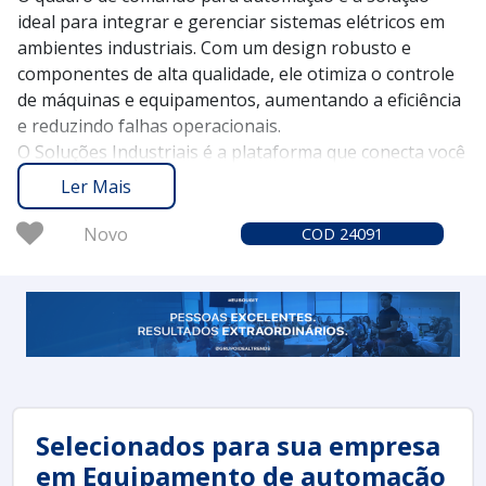
ideal para integrar e gerenciar sistemas elétricos em
ambientes industriais. Com um design robusto e
componentes de alta qualidade, ele otimiza o controle
de máquinas e equipamentos, aumentando a eficiência
e reduzindo falhas operacionais.
O Soluções Industriais é a plataforma que conecta você
aos melhores fornecedores de quadros de comando
Ler Mais
para automação. Desde 2012, temos a confiança de
mais de 1,6 milhão de compradores, comprovando a
Novo
COD 24091
nossa experiência e a credibilidade necessária para
atender suas necessidades industriais.
Solicite um orçamento no Soluções Industriais e veja
como um quadro de comando pode melhorar a
performance e a segurança dos seus processos
produtivos de forma eficaz.
Selecionados para sua empresa
em Equipamento de automação