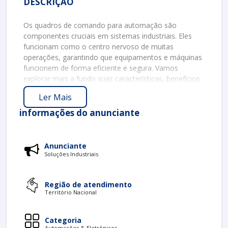
DESCRIÇÃO
Os quadros de comando para automação são
componentes cruciais em sistemas industriais. Eles
funcionam como o centro nervoso de muitas
operações, garantindo que equipamentos e máquinas
funcionem de forma eficiente e segura. Vamos
explorar mais a fundo suas características, benefícios
e aplicações práticas.
Ler Mais
O QUE É UM QUADRO DE COMANDO?
informações do anunciante
Um quadro de comando é uma estrutura onde estão
instalados dispositivos elétricos que controlam e
protegem circuitos e máquinas. Estes quadros podem
Anunciante
incluir relés, disjuntores, contactores e variadores de
Soluções Industriais
frequência, entre outros componentes. Todo o
sistema é projetado para permitir a automação de
Região de atendimento
processos industriais, aumentando a eficiência e a
Território Nacional
confiabilidade.
BENEFÍCIOS DOS QUADROS DE
Categoria
COMANDO EM AUTOMAÇÃO
Automações & Eletrônicos