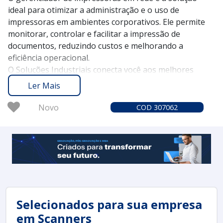
ideal para otimizar a administração e o uso de
impressoras em ambientes corporativos. Ele permite
monitorar, controlar e facilitar a impressão de
documentos, reduzindo custos e melhorando a
eficiência operacional.
O Soluções Industriais conecta você aos melhores
fornecedores de gerenciadores de impressoras em
Ler Mais
rede desde 2012, garantindo a experiência e
confiabilidade que você precisa. Com mais de 1,6 milhão
Novo
COD 307062
de compradores que confiam em nossa plataforma,
você encontrara as melhores opções para atender
suas demandas.
Entre em contato e solicite um orçamento no Soluções
Industriais para melhorar a gestão das suas
impressoras e potencializar a produtividade da sua
equipe.
Selecionados para sua empresa
em Scanners