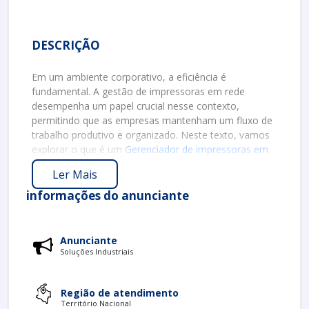
DESCRIÇÃO
Em um ambiente corporativo, a eficiência é
fundamental. A gestão de impressoras em rede
desempenha um papel crucial nesse contexto,
permitindo que as empresas mantenham um fluxo de
trabalho produtivo e organizado. Neste texto, vamos
explorar o que é um
Gerenciador de impressoras em
rede
, suas funcionalidades, benefícios e como sua
Ler Mais
implementação pode transformar a maneira como
sua empresa lida com impressão.
informações do anunciante
O QUE É UM GERENCIADOR DE
IMPRESSORAS EM REDE?
Anunciante
Um gerenciador de impressoras em rede é um
Soluções Industriais
software destinado a controlar e monitorar todas as
impressoras conectadas em uma rede. Ele oferece
Região de atendimento
uma visão holística do uso das impressoras,
Território Nacional