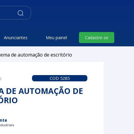
Anunciantes
Meu painel
Cadastre-se
tema de automação de escritório
o
COD 5285
MA DE AUTOMAÇÃO DE
ÓRIO
nte
dustriais