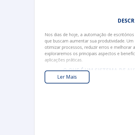
DESCR
Nos dias de hoje, a automação de escritório
que buscam aumentar sua produtividade. Um 
otimizar processos, reduzir erros e melhorar 
exploraremos os principais aspectos e benef
aplicações práticas.
O QUE É UM SISTEMA DE A
Ler Mais
Um
Sistema de automação de escritório
é um 
ajudam a gerenciar tarefas e fluxos de trabal
podem incluir software de gerenciamento de 
automação de tarefas repetitivas e aplicaçõ
Exemplos de Funciona
Entre as funcionalidades mais comuns, desta
Gerenciamento de Documentos
: Orga