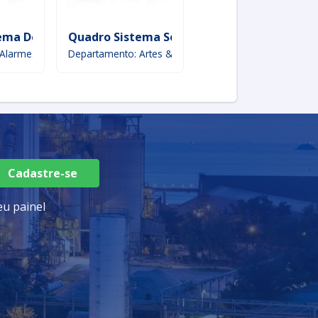
gas
ema De Incêndio
Quadro Sistema Solar
Sistema De Armaz
 Alarmes
Departamento: Artes & Ofícios
Departamento: Sistema
Cadastre-se
u painel