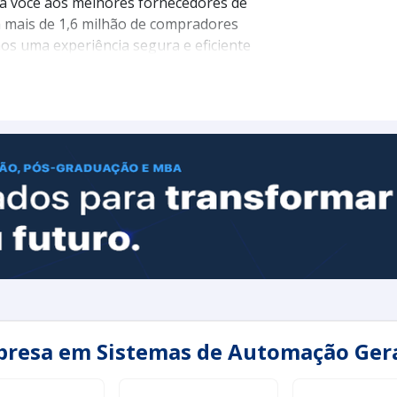
ta você aos melhores fornecedores de
m mais de 1,6 milhão de compradores
os uma experiência segura e eficiente
as necessidades.
riais e descubra como o sistema de
a eficiência do seu negócio.
presa em Sistemas de Automação Ger