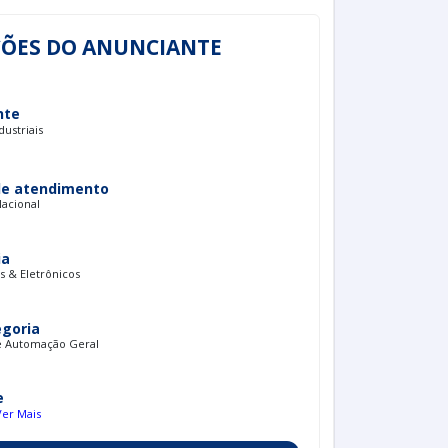
ÕES DO ANUNCIANTE
nte
dustriais
de atendimento
Nacional
ia
 & Eletrônicos
egoria
e Automação Geral
e
Ver Mais