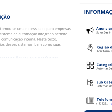
INFORMAÇ
IÇÃO
Anuncia
s tornou-se uma necessidade para empresas
Soluções In
sistema de automação integrado permite
a comunicação interna. Neste texto,
ícios desses sistemas, bem como suas
Região 
Território 
UTOMAÇÃO DE ESCRITÓRIO?
Categor
Automações
conjunto de ferramentas e tecnologias que
ho de forma mais eficiente. Esses sistemas
projetos, ferramentas de comunicação,
Sub Cat
es para o compartilhamento de documentos.
Sistemas d
lidades
Telefon
cam-se:
(11) 922...
nização e armazenamento de documentos