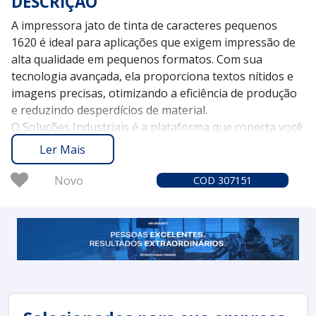
DESCRIÇÃO
A impressora jato de tinta de caracteres pequenos
1620 é ideal para aplicações que exigem impressão de
alta qualidade em pequenos formatos. Com sua
tecnologia avançada, ela proporciona textos nítidos e
imagens precisas, otimizando a eficiência de produção
e reduzindo desperdícios de material.
O Soluções Industriais é a plataforma que conecta você
aos melhores fornecedores de impressoras jato de
Ler Mais
tinta, oferecendo confiabilidade desde 2012. Com mais
de 1,6 milhão de compradores que confiam em nossos
Novo
COD 307151
serviços, garantimos uma experiência segura e eficaz
na busca pela sua solução ideal.
Entre em contato e solicite um orçamento no Soluções
Industriais para descobrir como a impressora jato de
tinta 1620 pode melhorar a qualidade das suas
impressões de maneira prática e eficiente.