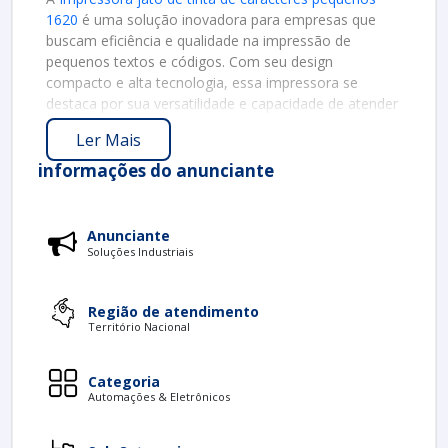
1620
é uma solução inovadora para empresas que
buscam eficiência e qualidade na impressão de
pequenos textos e códigos. Com seu design
compacto e alta tecnologia, essa impressora se
destaca por sua versatilidade e capacidade de atender
a diversas necessidades industriais.
Ler Mais
PRINCIPAIS CARACTERÍSTICAS
informações do anunciante
A Impressora 1620 oferece uma série de
características que a tornam ideal para trabalhos que
exigem impressões detalhadas. Entre as principais são:
Anunciante
Soluções Industriais
Alta Resolução
: Com uma resolução de
impressão de até 600 x 600 dpi, essa impressora
garante textos nítidos e legíveis.
Região de atendimento
Território Nacional
Velocidade de Impressão
: A impressão é rápida,
permitindo que os usuários produzam uma grande
quantidade de documentos em um curto período.
Categoria
Compatibilidade com Diferentes Material
:
Automações & Eletrônicos
Pode ser utilizada em papéis, plásticos e outros
substratos, ampliando sua aplicação na indústria.