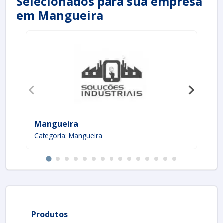
Selecionados para sua empresa
operações industriais.
em Mangueira
Mangueira
Ma
Categoria: Mangueira
Ca
Produtos