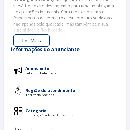
versátil e de alto desempenho para uma ampla gama
de aplicações industriais. Com um lote mínimo de
fornecimento de 25 metros, este produto se destaca
não apenas pela qualidade, mas também pela sua
durabilidade e flexibilidade.
PRINCIPAIS CARACTERÍSTICAS
Ler Mais
informações do anunciante
A mangueira Spiraflex é projetada para oferecer
resistência e adaptabilidade. Entre suas características
principais, podemos destacar:
Anunciante
Material de Alta Qualidade
: Fabricada em
Soluções Industriais
PVC, oferece resistência à abrasão e produtos
químicos.
Flexibilidade Superior
: Permite manuseio
Região de atendimento
Território Nacional
fácil e transporte em diversas condições.
Resistência a Temperaturas
: Suporta
variações de temperatura, facilitando seu uso em
Categoria
diferentes ambientes.
Bombas, Válvulas & Acessórios
Embalagem e Transporte
: Disponível em
rolos de 25 metros, ideal para diversas aplicações