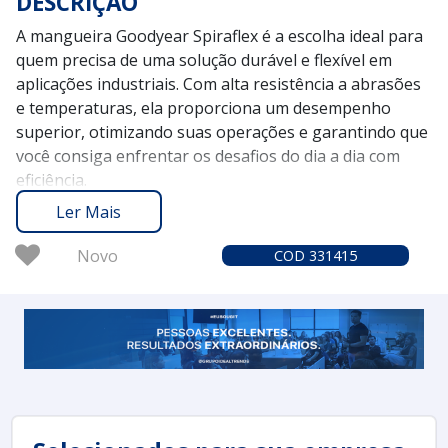
DESCRIÇÃO
A mangueira Goodyear Spiraflex é a escolha ideal para
quem precisa de uma solução durável e flexível em
aplicações industriais. Com alta resistência a abrasões
e temperaturas, ela proporciona um desempenho
superior, otimizando suas operações e garantindo que
você consiga enfrentar os desafios do dia a dia com
eficiência.
O Soluções Industriais atua como a ponte entre você e
Ler Mais
os melhores fornecedores de mangueiras Goodyear
Spiraflex, oferecendo um serviço confiável e
Novo
COD 331415
personalizado desde 2012. Com mais de 1,6 milhão de
compradores que confiam na nossa plataforma,
garantimos que você encontrará exatamente o que
precisa para suas necessidades industriais.
Considere solicitar um orçamento no Soluções
Industriais e aproveite os benefícios que a mangueira
Goodyear Spiraflex pode trazer para o seu negócio,
assegurando qualidade e praticidade nas suas