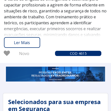
capacitar profissionais a agirem de forma eficiente em
situações de risco, garantindo a segurança de todos no
ambiente de trabalho. Com treinamento prático e
teórico, os participantes aprendem a identificar
emergências, executar primeiros socorros e realizar
evacuações seguras, minimizando danos e salvando
vidas.
Ler Mais
O Soluções Industriais atua como uma plataforma
confiável e experiente, conectando você aos melhores
Novo
COD 4615
fornecedores de cursos de brigada de emergência
desde 2012. Com mais de 1,6 milhão de compradores
que confiam em nossa plataforma, sua busca por
soluções seguras e efetivas se torna mais simples e
assertiva.
Solicite um orçamento no Soluções Industriais e esteja
preparado para preservar a segurança e integridade
de seu ambiente de trabalho por meio da formação
Selecionados para sua empresa
adequada em brigada de emergência.
em Segurança