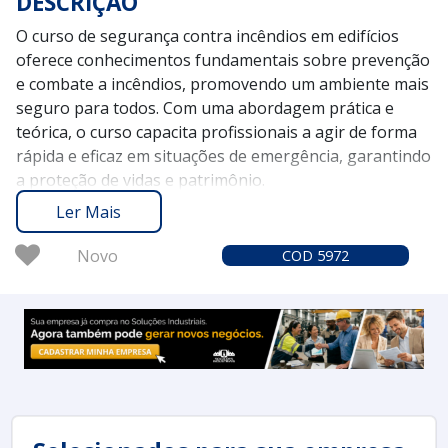
DESCRIÇÃO
O curso de segurança contra incêndios em edifícios
oferece conhecimentos fundamentais sobre prevenção
e combate a incêndios, promovendo um ambiente mais
seguro para todos. Com uma abordagem prática e
teórica, o curso capacita profissionais a agir de forma
rápida e eficaz em situações de emergência, garantindo
a proteção de vidas e patrimônio.
O Soluções Industriais conecta você aos melhores
Ler Mais
prestadores de cursos de segurança contra incêndios,
contando com a confiança de mais de 1,6 milhão de
Novo
COD 5972
compradores desde 2012. Nossa plataforma
proporciona uma experiência confiável e ágil,
facilitando a busca pelo treinamento ideal para suas
necessidades.
Solicite um orçamento no Soluções Industriais e
descubra como o curso de segurança contra incêndios
pode aprimorar a segurança em suas instalações e
equipes.