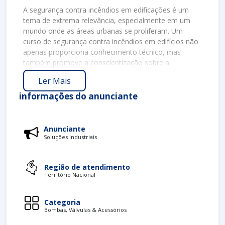
A segurança contra incêndios em edificações é um
tema de extrema relevância, especialmente em um
mundo onde as áreas urbanas se proliferam. Um
curso de segurança contra incêndios em edifícios não
apenas proporciona conhecimento técnico, mas
também promove a conscientização sobre a
importância da prevenção. Neste texto, exploraremos
Ler Mais
os principais aspectos desse curso, incluindo seus
benefícios, conteúdos abordados e a importância da
informações do anunciante
capacitação de profissionais.
BENEFÍCIOS DO CURSO
Anunciante
Participar de um curso de segurança contra incêndios
Soluções Industriais
traz diversos benefícios. Entre eles, podemos
destacar:
Região de atendimento
Território Nacional
Conhecimento Técnico
: Os participantes
adquirem conhecimentos específicos sobre
prevenção e combate a incêndios.
Categoria
Capacitação Profissional
: O curso prepara
Bombas, Válvulas & Acessórios
profissionais para atuar em diversas áreas, como