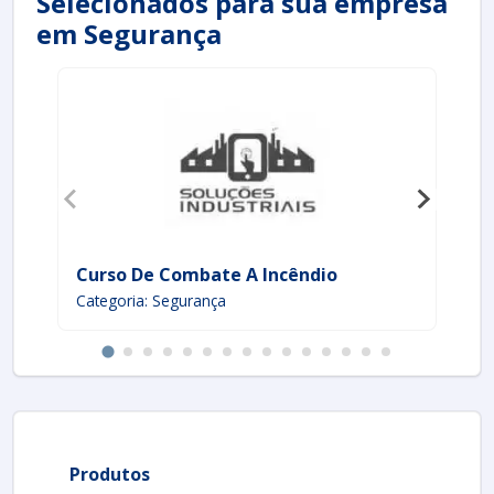
Selecionados para sua empresa
em Segurança
Curso De Combate A Incêndio
Pr
Categoria: Segurança
Ca
Produtos