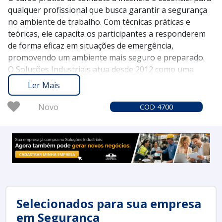
qualquer profissional que busca garantir a segurança
no ambiente de trabalho. Com técnicas práticas e
teóricas, ele capacita os participantes a responderem
de forma eficaz em situações de emergência,
promovendo um ambiente mais seguro e preparado.
O Soluções Industriais atua desde 2012 como uma
plataforma que conecta empresas aos melhores
Ler Mais
fornecedores de cursos de segurança, incluindo o
combate a incêndios. Com mais de 1,6 milhão de
Novo
COD 4700
compradores confiando em nossos serviços,
asseguramos uma experiência confiável e de qualidade
na busca por treinamentos especializados.
Solicite um orçamento no Soluções Industriais e eleve a
segurança da sua equipe ao próximo nível com um
curso prático de combate a incêndio.
Selecionados para sua empresa
em Segurança