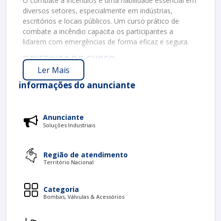
O combate a incêndios é uma habilidade essencial em
diversos setores, especialmente em indústrias,
escritórios e locais públicos. Um curso prático de
combate a incêndio capacita os participantes a
lidarem com emergências de forma eficaz e segura.
OBJETIVOS DO CURSO
Ler Mais
Os objetivos principais deste curso incluem:
informações do anunciante
Reconhecimento de Perigos
: Identificar
riscos potenciais em diferentes ambientes.
Uso de Equipamentos
: Aprender a operar
Anunciante
corretamente equipamentos de combate a
Soluções Industriais
incêndio.
Técnicas de Combate
: Desenvolver
habilidades para controlar e extinguir incêndios.
Região de atendimento
Território Nacional
Práticas de Evacuação
: Ensinar
procedimentos adequados para evacuação em
situação de emergência.
Categoria
Bombas, Válvulas & Acessórios
CONTEÚDO PROGRAMÁTICO
O curso é dividido em diferentes módulos, cada um