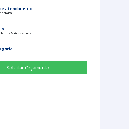
de atendimento
 Nacional
ia
lvulas & Acessórios
egoria
Solicitar Orçamento