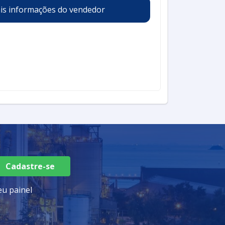
is informações do vendedor
Cadastre-se
u painel