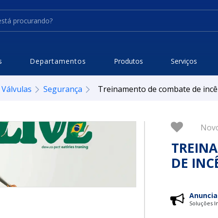
s
Departamentos
Produtos
Serviços
Válvulas
Segurança
Treinamento de combate de inc
Nov
TREIN
DE INC
Anuncia
Soluções In