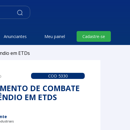
Anunciantes
Meu painel
Cadastre-se
êndio em ETDs
o
COD 5330
AMENTO DE COMBATE
ÊNDIO EM ETDS
nte
dustriais