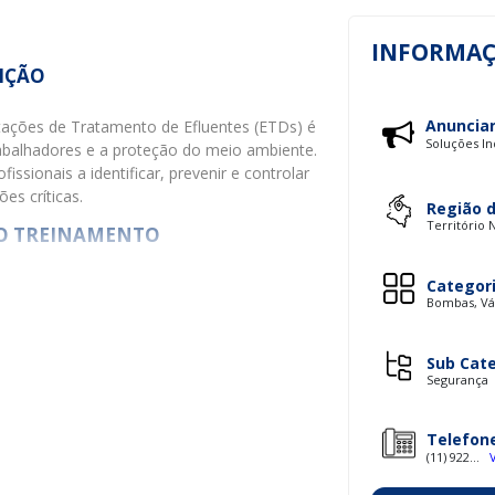
INFORMAÇ
IÇÃO
Anuncia
ações de Tratamento de Efluentes (ETDs) é
Soluções In
rabalhadores e a proteção do meio ambiente.
issionais a identificar, prevenir e controlar
es críticas.
Região 
Território 
O TREINAMENTO
io em ETDs é uma prática essencial. Em
Categor
Bombas, Vál
âncias químicas e processos que podem
gar, a legislação e regulamentos de
paradas para agir em situações de
Sub Cat
Segurança
ruturado pode reduzir significativamente os
Telefon
esse preparo não deve ser subestimada.
(11) 922...
 TREINAMENTO