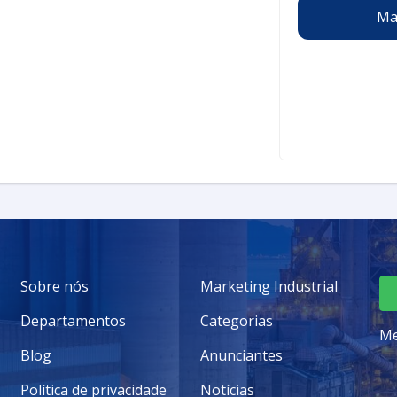
Ma
ombate a incêndio em ETDs incluem:
 funcionários a reconhecer os riscos de
e
: Capacitar os trabalhadores para usar
mo extintores e mangueiras.
cia
: Promover a familiarização com os
a incêndios.
xperiências práticas para testar as
 TREINAMENTO
 e prático. Entre os tópicos principais,
Sobre nós
Marketing Industrial
entes tipos de incêndios e como abordá-los.
Departamentos
Categorias
ação dos equipamentos de proteção
Me
Blog
Anunciantes
es sobre como evacuar de forma eficiente e
Política de privacidade
Notícias