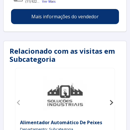
(11) 922...
Ver Mais
Mais informações do vendedor
Relacionado com as visitas em
Subcategoria
Alimentador Automático De Peixes
Al
Departamento: Subcategoria
De