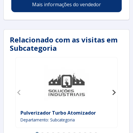
Mais informações do vendedor
Relacionado com as visitas em
Subcategoria
Pulverizador Turbo Atomizador
Pu
Departamento: Subcategoria
De