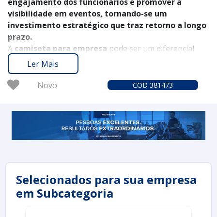
engajamento dos funcionários e promover a
visibilidade em eventos, tornando-se um
investimento estratégico que traz retorno a longo
prazo.
A
camiseta para empresa
pode ser um diferencial
incrível para o seu negócio. Ao utilizar camisetas
Ler Mais
personalizadas, você uniformiza sua equipe e fortalece
a identidade da sua marca. Que tal descobrir como esse
Novo
COD 381473
simples item pode impulsionar o branding e a
convivência no ambiente de trabalho?
Selecionados para sua empresa
em Subcategoria