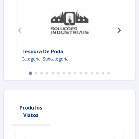
Tesoura De Poda
Ca
Categoria: Subcategoria
Ca
Produtos
Vistos