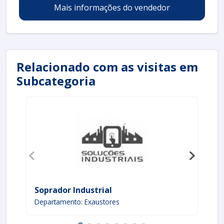
Mais informações do vendedor
Relacionado com as visitas em
Subcategoria
Soprador Industrial
As
Departamento: Exaustores
De