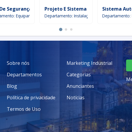
Fio
De Segurança Em Sistema T
Projeto E Sistema De Som Ambiente
Sistema Aut
amento: Equipamento de segurança
Departamento: Instalação
Departamento: I
Sobre nós
Marketing Industrial
Departamentos
Categorias
Me
Blog
Anunciantes
Política de privacidade
Notícias
Termos de Uso