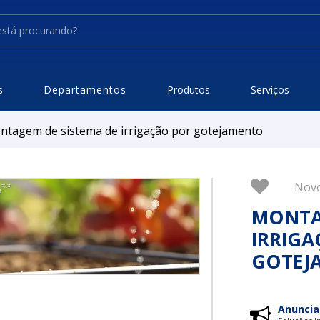
s
Departamentos
Produtos
Serviços
ntagem de sistema de irrigação por gotejamento
Nov
MONTA
IRRIGA
GOTEJ
Anuncia