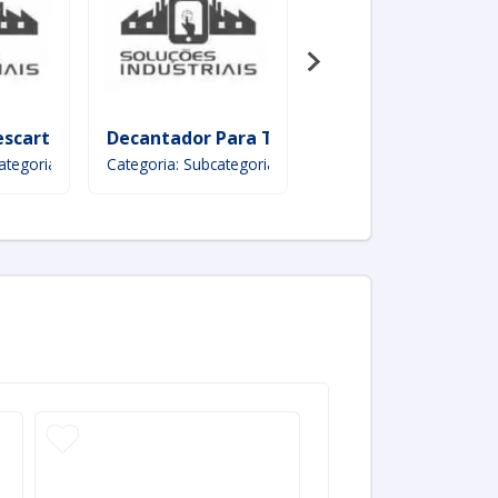
to Metalográfico
scartável
Decantador Para Tratamento De Água
Queimador Princip
ategoria
Categoria: Subcategoria
Categoria: Subcategoria