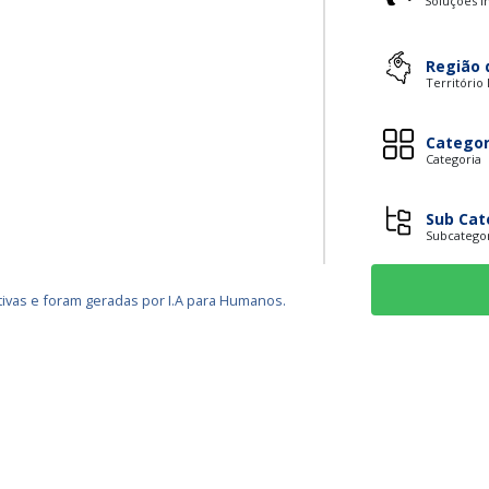
Soluções In
Região 
Território
Categor
Categoria
Sub Cat
Subcatego
ivas e foram geradas por I.A para Humanos.