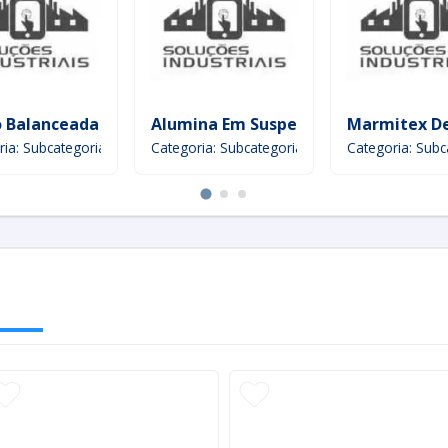
tejamento
 Balanceada Para Aves
Alumina Em Suspensão Para Polimen
Marmitex De
ria: Subcategoria
Categoria: Subcategoria
Categoria: Subc