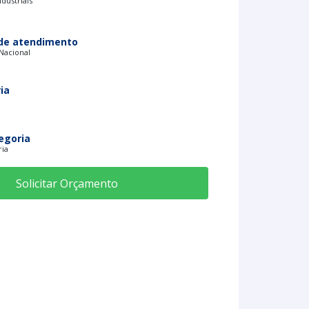
dustriais
de atendimento
 Nacional
ia
egoria
ria
Solicitar Orçamento