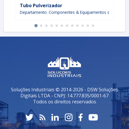
Tubo Pulverizador
Pi
Departamento: Componentes & Equipamentos de proces
De
Soluções Industriais © 2014-2026 - DSW Soluções
Digitais LTDA - CNPJ: 14.777.835/0001-67
Todos os direitos reservados