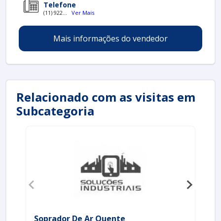
Telefone
(11) 922...
Ver Mais
Mais informações do vendedor
Relacionado com as visitas em
Subcategoria
Soprador De Ar Quente
As