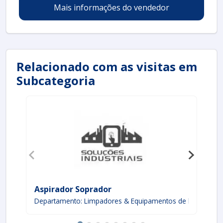
Mais informações do vendedor
Relacionado com as visitas em
Subcategoria
Aspirador Soprador
So
Departamento: Limpadores & Equipamentos de limpeza
De