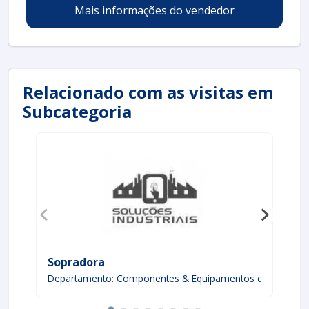
Mais informações do vendedor
Relacionado com as visitas em
Subcategoria
Sopradora
Ci
Departamento: Componentes & Equipamentos de proces
De