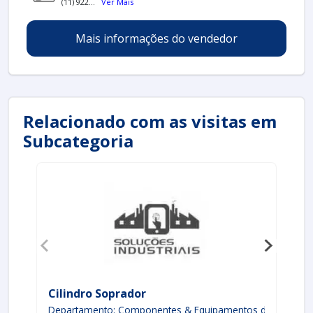
(11) 922...
Ver Mais
Mais informações do vendedor
Relacionado com as visitas em
Subcategoria
Cilindro Soprador
Ro
Departamento: Componentes & Equipamentos de proces
De