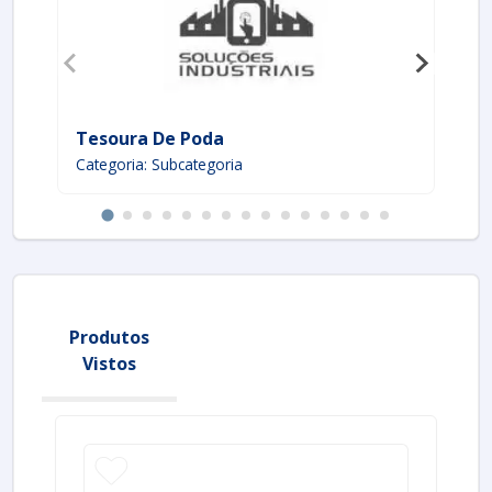
Tesoura De Poda
In
Categoria: Subcategoria
Ca
Produtos
Vistos