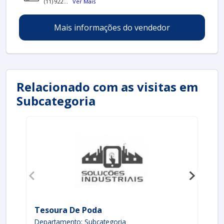
(11) 922...
Ver Mais
Mais informações do vendedor
Relacionado com as visitas em
Subcategoria
Tesoura De Poda
Te
Departamento: Subcategoria
De