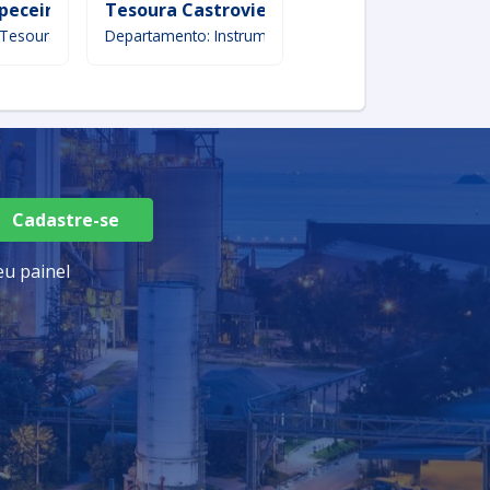
peceiras
Tesoura Castroviejo Micro
Tesoura Rotativa
 Tesoura
Departamento: Instrumentos & Instrumentações
Departamento: Cortado
Cadastre-se
u painel