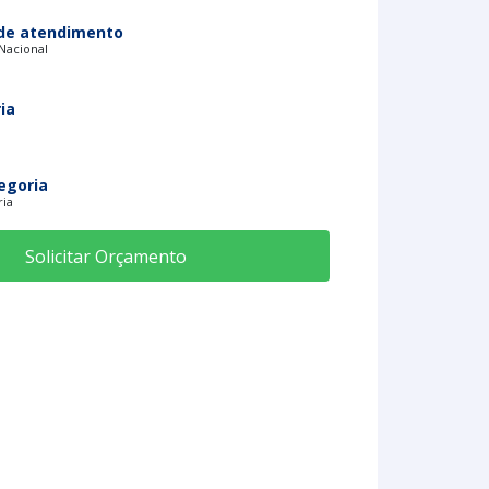
de atendimento
 Nacional
ia
egoria
ria
Solicitar Orçamento