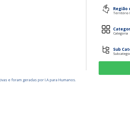
Região 
Território
Categor
Categoria
Sub Cat
Subcatego
ivas e foram geradas por I.A para Humanos.