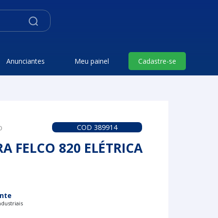
Anunciantes
Meu painel
Cadastre-se
o
COD 389914
A FELCO 820 ELÉTRICA
nte
dustriais