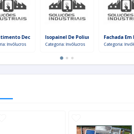
timento Decorativo
Isopainel De Poliuretano
Fachada Em 
ia: Invólucros
Categoria: Invólucros
Categoria: Invó