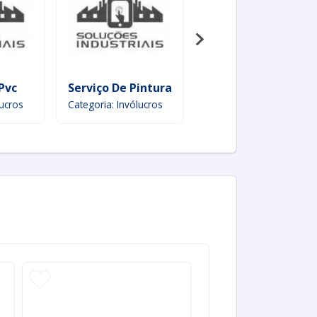
Pvc
Serviço De Pintura Industrial
Pintura De Estrutu
lucros
Categoria: Invólucros
Categoria: Invólucros