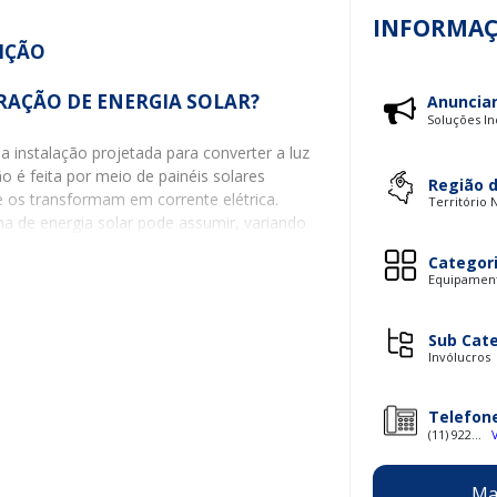
INFORMAÇ
IÇÃO
ERAÇÃO DE ENERGIA SOLAR?
Anuncia
Soluções In
 instalação projetada para converter a luz
ão é feita por meio de painéis solares
Região 
e os transformam em corrente elétrica.
Território 
a de energia solar pode assumir, variando
xos parques solares em grande escala.
Categor
Equipamento
 a sua capacidade de oferecer uma fonte de
ência de combustíveis fósseis e contribuindo
feito estufa. Além disso, um sistema solar
Sub Cat
significativa de energia, que pode ser
Invólucros
ias, mas também indústrias e empresas.
 UM SISTEMA DE GERAÇÃO DE
Telefon
(11) 922...
A SOLAR
energia solar são essenciais para seu
Ma