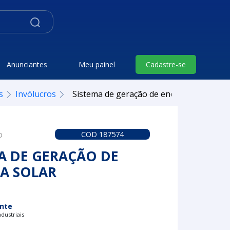
Anunciantes
Meu painel
Cadastre-se
s
Invólucros
Sistema de geração de energia solar
o
COD 187574
A DE GERAÇÃO DE
A SOLAR
nte
dustriais