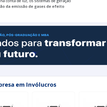
na conta de luz, os sistemas de geração
ão da emissão de gases de efeito
presa em Invólucros