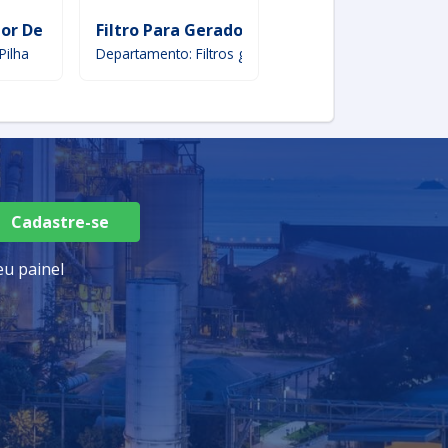
or De Energia
Filtro Para Gerador De Energia
Analisador De Ener
Pilha
Departamento: Filtros gerais
Departamento: Analisad
Cadastre-se
u painel