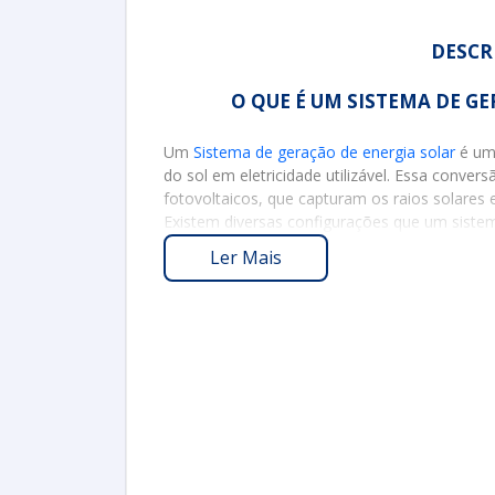
DESCR
O QUE É UM SISTEMA DE G
Um
Sistema de geração de energia solar
é uma
do sol em eletricidade utilizável. Essa convers
fotovoltaicos, que capturam os raios solares 
Existem diversas configurações que um sistem
de simples instalações residenciais a comple
Ler Mais
A principal vantagem deste tipo de sistema é
energia limpa e renovável, reduzindo a depend
para a diminuição das emissões de gases de e
bem dimensionado pode gerar uma quantidade 
utilizada não apenas para abastecer residênc
PRINCIPAIS COMPONENTES DE
ENERGI
Os componentes de um sistema de geração de 