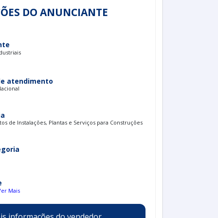
ÕES DO ANUNCIANTE
nte
dustriais
de atendimento
Nacional
ia
s de Instalações, Plantas e Serviços para Construções
egoria
e
Ver Mais
is informações do vendedor