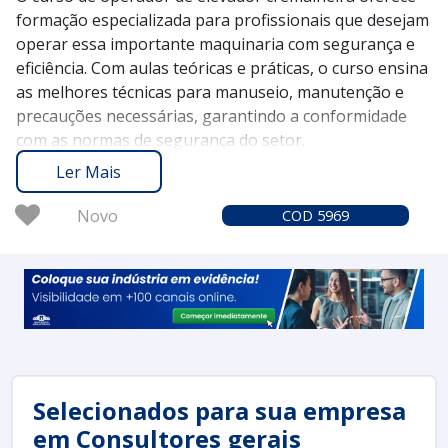
formação especializada para profissionais que desejam
operar essa importante maquinaria com segurança e
eficiência. Com aulas teóricas e práticas, o curso ensina
as melhores técnicas para manuseio, manutenção e
precauções necessárias, garantindo a conformidade
com as normas de segurança do setor.
O Soluções Industriais é a plataforma que conecta você
Ler Mais
aos melhores fornecedores de cursos de formação
técnica, incluindo o curso de operador de elevador
Novo
COD 5969
cremalheira. Desde 2012, nossa plataforma já
conquistou a confiança de mais de 1,6 milhão de
compradores, proporcionando uma experiência segura
e confiável na busca pela qualificação profissional.
Solicite um orçamento no Soluções Industriais e dê o
primeiro passo para se tornar um operador
qualificado, elevando sua carreira a novos patamares
com segurança e competência.
Selecionados para sua empresa
em Consultores gerais