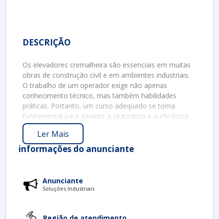
DESCRIÇÃO
Os elevadores cremalheira são essenciais em muitas
obras de construção civil e em ambientes industriais.
O trabalho de um operador exige não apenas
conhecimento técnico, mas também habilidades
práticas. Portanto, um curso adequado se torna
fundamental para garantir a segurança e a eficiência
na operação desse equipamento.
Ler Mais
O QUE É UM ELEVADOR CREMALHEIRA?
informações do anunciante
O elevador cremalheira é um tipo de equipamento
utilizado para transporte vertical de pessoas e
materiais. Ele é especialmente projetado para obras
Anunciante
de grande porte, como edifícios e torres, onde a
Soluções Industriais
movimentação constante de materiais é necessária.
Além do mais, seu funcionamento é baseado em uma
Região de atendimento