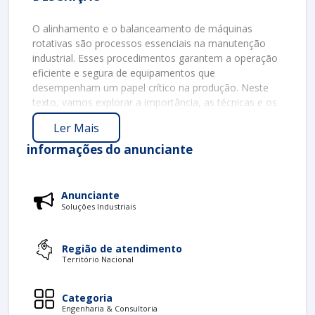
O alinhamento e o balanceamento de máquinas
rotativas são processos essenciais na manutenção
industrial. Esses procedimentos garantem a operação
eficiente e segura de equipamentos que
desempenham um papel crítico na produção. Neste
texto, vamos explorar a importância, as técnicas e os
benefícios desses processos, proporcionando uma
Ler Mais
compreensão abrangente para engenheiros e
profissionais da área.
informações do anunciante
IMPORTÂNCIA DO ALINHAMENTO
O alinhamento de máquinas rotativas refere-se ao
Anunciante
ajuste correto de eixos e componentes para garantir
Soluções Industriais
que funcionem em harmonia. A falta de alinhamento
pode causar diversos problemas, como:
Região de atendimento
Território Nacional
Desgaste prematuro
: Componentes
desalinhados tendem a se desgastar mais
rapidamente.
Categoria
Aumento do consumo de energia
: Máquinas
Engenharia & Consultoria