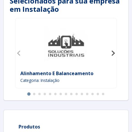
Selecionados para sua empresa
em Instalação
Alinhamento E Balanceamento
In
Categoria: Instalação
Cat
Produtos