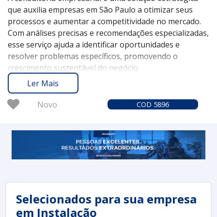
que auxilia empresas em São Paulo a otimizar seus
processos e aumentar a competitividade no mercado.
Com análises precisas e recomendações especializadas,
esse serviço ajuda a identificar oportunidades e
resolver problemas específicos, promovendo o
crescimento sustentável do negócio.
O Soluções Industriais atua como a plataforma ideal
Ler Mais
para conectar você aos melhores fornecedores de
consultoria empresarial. Desde 2012, já acumulamos a
Novo
COD 5896
confiança de mais de 1,6 milhão de compradores que
buscam uma experiência confiável e eficiente em suas
necessidades industriais.
Solicite um orçamento no Soluções Industriais e
descubra como a consultoria empresarial pode
transformar a sua empresa, garantindo resultados
concretos e duradouros.
Selecionados para sua empresa
em Instalação