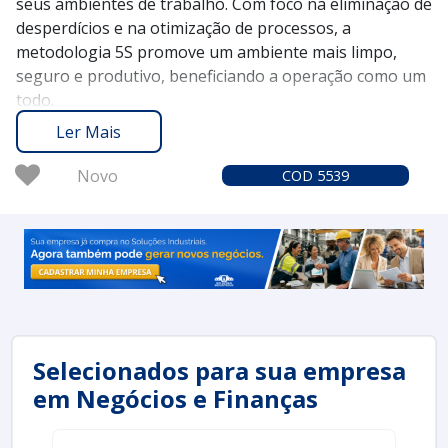
seus ambientes de trabalho. Com foco na eliminação de
desperdícios e na otimização de processos, a
metodologia 5S promove um ambiente mais limpo,
seguro e produtivo, beneficiando a operação como um
todo.
O Soluções Industriais é a plataforma ideal para
Ler Mais
conectar você às melhores ofertas de assessoria 5S
disponíveis no mercado. Desde 2012, somamos a
Novo
COD 5539
confiança de mais de 1,6 milhão de compradores que
valorizam a segurança e a qualidade nas escolhas de
seus fornecedores.
Solicite um orçamento no Soluções Industriais e veja
como a assessoria 5S pode transformar seu ambiente
de trabalho, elevando a produtividade e a qualidade
dos serviços prestados.
Selecionados para sua empresa
em Negócios e Finanças