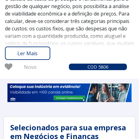
gestão de qualquer negócio, pois possibilita a análise
de viabilidade econômica e a definição de preços. Para
calcular, deve-se considerar três categorias principais
de custos: os custos fixos, que são despesas que não
variam com a quantidade produzida, como aluguel e
salário de funcionários; os custos variáveis, que mudam
com o volume de produção, como matérias-primas e
Ler Mais
energia; e os custos semivariáveis, que contêm
elementos fixos e variáveis.
Novo
COD 5806
Uma vez identificados os custos, a fórmula básica para
calcular o custo total de produção é somar os custos
fixos e variáveis. Por exemplo, se a empresa tiver
R$10.000,00 em custos fixos e R$5.000,00 em custos
variáveis em um determinado período, o custo total de
produção seria de R$15.000,00. Para encontrar o custo
por unidade produzida, basta dividir o custo total pelo
número de unidades produzidas.
Selecionados para sua empresa
Ao ter uma visão clara do custo de produção, a
em Negócios e Finanças