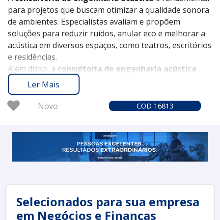
para projetos que buscam otimizar a qualidade sonora
de ambientes. Especialistas avaliam e propõem
soluções para reduzir ruídos, anular eco e melhorar a
acústica em diversos espaços, como teatros, escritórios
e residências.
Além disso, a
consultoria de engenharia acústica
pode auxiliar na conformidade com normas técnicas e
Ler Mais
na criação de ambientes mais confortáveis e
funcionais, garantindo bem-estar aos usuários.
Novo
COD 16813
Selecionados para sua empresa
em Negócios e Finanças