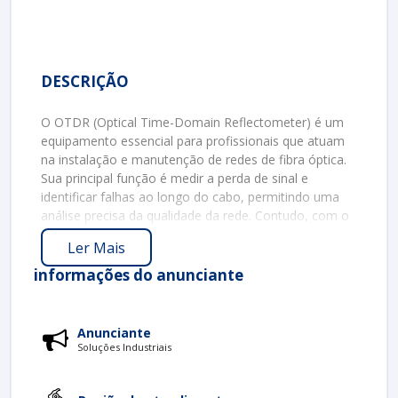
DESCRIÇÃO
O OTDR (Optical Time-Domain Reflectometer) é um
equipamento essencial para profissionais que atuam
na instalação e manutenção de redes de fibra óptica.
Sua principal função é medir a perda de sinal e
identificar falhas ao longo do cabo, permitindo uma
análise precisa da qualidade da rede. Contudo, com o
uso contínuo, é natural que ocorra a necessidade de
Ler Mais
conserto ou manutenção. Este texto abordará a
importância do conserto de OTDR, os sinais de
informações do anunciante
quando realizar esse procedimento e as etapas
necessárias para garantir a funcionalidade do
equipamento.
Anunciante
Soluções Industriais
IMPORTÂNCIA DO CONSERTO DE OTDR
Um OTDR em boas condições é fundamental para