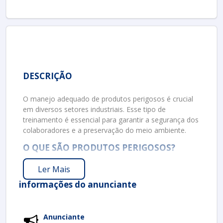
DESCRIÇÃO
O manejo adequado de produtos perigosos é crucial
em diversos setores industriais. Esse tipo de
treinamento é essencial para garantir a segurança dos
colaboradores e a preservação do meio ambiente.
O QUE SÃO PRODUTOS PERIGOSOS?
Produtos perigosos são substâncias que, por suas
Ler Mais
características químicas e físicas, podem apresentar
informações do anunciante
riscos à saúde humana e ao meio ambiente. Esses
produtos podem ser tóxicos, inflamáveis, corrosivos
ou reativos. Portanto, o treinamento adequado é
fundamental para minimizar esses riscos.
Anunciante