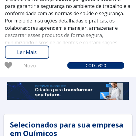
para garantir a segurança no ambiente de trabalho e a
conformidade com as normas de saúde e segurança.
Por meio de instruções detalhadas e práticas, os
colaboradores aprendem a manejar, armazenar e
descartar esses produtos de forma segura,
minimizando riscos de acidentes e contaminações.
O Soluções Industriais conecta você aos melhores
Ler Mais
fornecedores de serviços de treinamento especializado
em produtos perigosos, oferecendo uma plataforma
Novo
COD 5320
confiável e segura desde 2012. Com mais de 1,6 milhão
de compradores que confiam em nossa rede,
garantimos uma experiência eficiente na busca por
soluções que atendem às suas necessidades.
Solicite um orçamento no Soluções Industriais e
descubra como um treinamento adequado pode
melhorar a segurança de sua equipe e a eficiência
operacional da sua empresa.
Selecionados para sua empresa
em Químicos