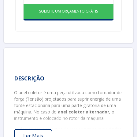
SOLICITE UM ORÇAMENTO GRÁTIS
DESCRIÇÃO
O anel coletor é uma peça utilizada como tomador de
força (Tensão) projetados para suprir energia de uma
fonte estacionária para uma parte giratória de uma
máquina. No caso do
anel coletor alternador
, o
instrumento é colocado no rotor da máquina.
Todos os equipamentos devem seguir os mais rígidos
Ler Mais
padrões de qualidade do governo federal, com