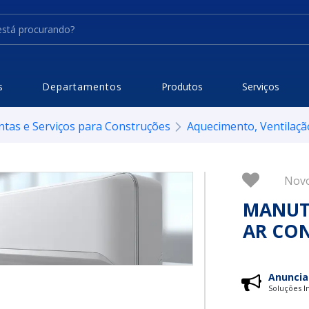
s
Departamentos
Produtos
Serviços
ntas e Serviços para Construções
Aquecimento, Ventilaçã
Nov
MANUT
AR CO
Anuncia
Soluções In