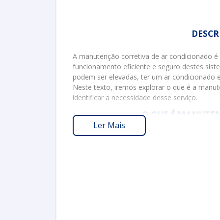
DESCR
A manutenção corretiva de ar condicionado é 
funcionamento eficiente e seguro destes sis
podem ser elevadas, ter um ar condicionado
Neste texto, iremos explorar o que é a manut
identificar a necessidade desse serviço.
O QUE É MANUTE
Ler Mais
A manutenção corretiva consiste em realizar
quando ele apresenta falhas ou problemas. A
busca evitar problemas antes que ocorram, a 
defeito.
Consequentemente, esta modalidade de manut
que comprometem o conforto e a eficiência d
indevida utilização do sistema pode levar a u
mais frequentes.