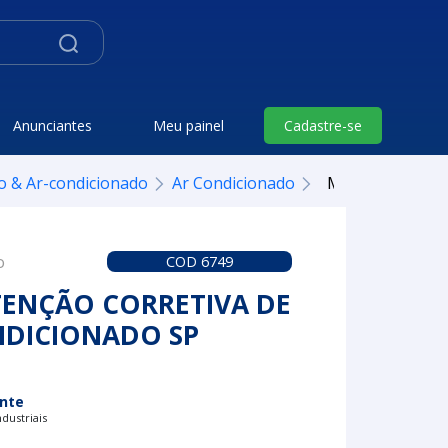
Anunciantes
Meu painel
Cadastre-se
o & Ar-condicionado
Ar Condicionado
Manutenção corr
o
COD 6749
ENÇÃO CORRETIVA DE
NDICIONADO SP
nte
dustriais