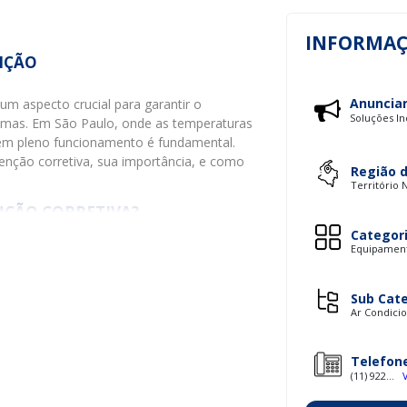
INFORMAÇ
IÇÃO
Anuncia
um aspecto crucial para garantir o
Soluções In
temas. Em São Paulo, onde as temperaturas
 em pleno funcionamento é fundamental.
enção corretiva, sua importância, e como
Região 
Território 
NÇÃO CORRETIVA?
Categor
Equipamento
 reparos em um sistema de ar condicionado
o contrário da manutenção preventiva, que
corretiva é acionada quando já existe um
Sub Cat
Ar Condici
enção é vital para a correção de problemas
Telefon
o ar condicionado. Em muitos casos, a
(11) 922...
m desgaste acelerado, exigindo intervenções