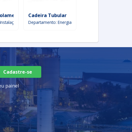
solamento Acústico
Cadeira Tubular
Serviço De Reparo 
Instalação
Departamento: Energia
Departamento: Instalaç
Cadastre-se
u painel