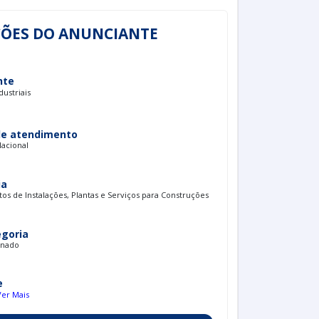
ÕES DO ANUNCIANTE
nte
dustriais
de atendimento
Nacional
ia
s de Instalações, Plantas e Serviços para Construções
egoria
onado
e
Ver Mais