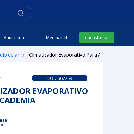
Anunciantes
Meu painel
Cadastre-se
io de ar
Climatizador Evaporativo Para Academia
o
COD 367259
TIZADOR EVAPORATIVO
ACADEMIA
nte
ADO