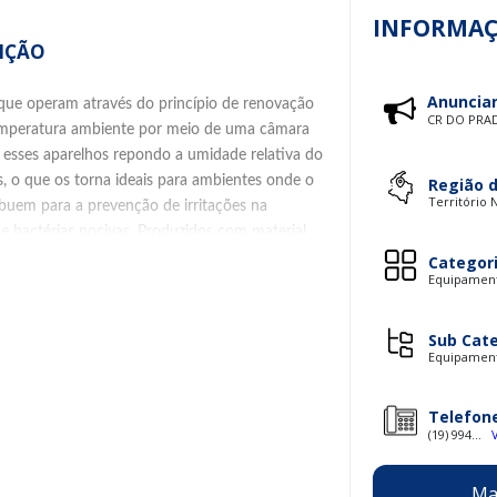
INFORMAÇ
IÇÃO
Anuncia
 que operam através do princípio de renovação
CR DO PRA
temperatura ambiente por meio de uma câmara
, esses aparelhos repondo a umidade relativa do
s, o que os torna ideais para ambientes onde o
Região 
Território 
ribuem para a prevenção de irritações na
de bactérias nocivas. Produzidos com material
sistência, mesmo quando expostos a condições
Categor
Equipamento
amente eficientes.
 no mercado há mais de uma década,
Sub Cat
erviços completos de manutenção preventiva e
Equipament
mpresa é especialista em automação de
tuar na telemetria e gestão de processos. Com
Telefon
CR DO PRADO oferece soluções personalizadas
(19) 994...
prezando sempre pela satisfação de seus
s.
Ma