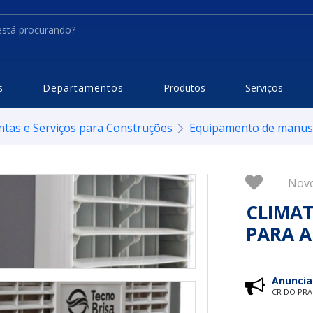
s
Departamentos
Produtos
Serviços
ntas e Serviços para Construções
Equipamento de manuse
Nov
CLIMA
PARA 
Anuncia
CR DO PR