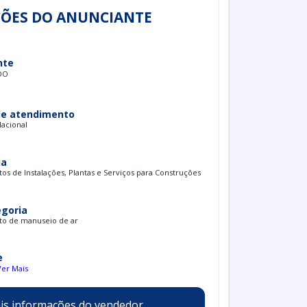
ÕES DO ANUNCIANTE
nte
DO
de atendimento
Nacional
ia
s de Instalações, Plantas e Serviços para Construções
egoria
o de manuseio de ar
e
Ver Mais
is informações do vendedor