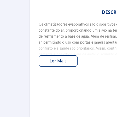
DESCR
Os climatizadores evaporativos são dispositivos
constante do ar, proporcionando um alívio na 
de resfriamento à base de água. Além de resfriar
ar, permitindo o uso com portas e janelas aberta
conforto e a saúde são prioritários. Assim, cont
garganta e nos olhos, além de evitar o acúmulo 
Ler Mais
de PP 100% virgem, garantem durabilidade e re
climáticas adversas, como sol e chuva, sendo alt
A CR DO PRADO é uma empresa que se destaca
oferecendo não apenas produtos, mas também s
corretiva. Além da venda de climatizadores, a e
empilhadeiras e niveladoras de docas, além de a
um compromisso contínuo com a qualidade, a 
que incluem vendas, reformas e automatização, 
clientes e a eficiência dos sistemas implementado