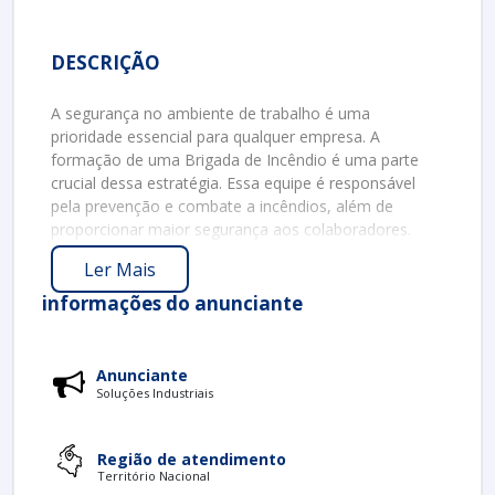
DESCRIÇÃO
A segurança no ambiente de trabalho é uma
prioridade essencial para qualquer empresa. A
formação de uma Brigada de Incêndio é uma parte
crucial dessa estratégia. Essa equipe é responsável
pela prevenção e combate a incêndios, além de
proporcionar maior segurança aos colaboradores.
IMPORTÂNCIA DA BRIGADA DE
Ler Mais
INCÊNDIO
informações do anunciante
A Brigada de Incêndio desempenha várias funções que
são fundamentais para a segurança empresarial. Sua
importância pode ser destacada nos seguintes pontos:
Anunciante
Soluções Industriais
Prevenção de Acidentes
: A formação da
brigada ajuda a identificar riscos e a implementar
medidas preventivas.
Região de atendimento
Território Nacional
Resposta Rápida
: Em caso de incêndio, a