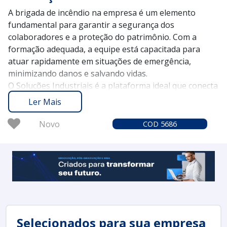
A brigada de incêndio na empresa é um elemento
fundamental para garantir a segurança dos
colaboradores e a proteção do patrimônio. Com a
formação adequada, a equipe está capacitada para
atuar rapidamente em situações de emergência,
minimizando danos e salvando vidas.
O Soluções Industriais é a plataforma ideal que conecta
você aos melhores fornecedores de serviços de brigada
Ler Mais
de incêndio. Atuando desde 2012, conquistamos a
confiança de mais de 1,6 milhão de compradores,
Novo
COD 5686
proporcionando uma experiência confiável e eficiente
na busca por soluções de segurança industrial.
Considere solicitar um orçamento no Soluções
Industriais e avalie como uma brigada de incêndio bem
estruturada pode fortalecer a segurança da sua
empresa.
Selecionados para sua empresa