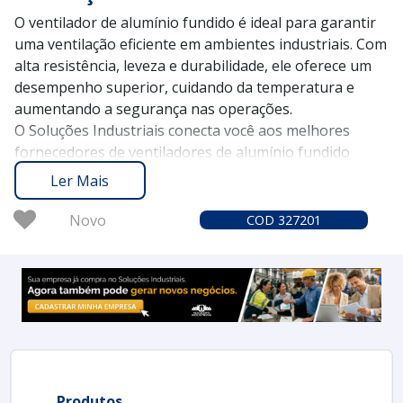
O ventilador de alumínio fundido é ideal para garantir
uma ventilação eficiente em ambientes industriais. Com
alta resistência, leveza e durabilidade, ele oferece um
desempenho superior, cuidando da temperatura e
aumentando a segurança nas operações.
O Soluções Industriais conecta você aos melhores
fornecedores de ventiladores de alumínio fundido
desde 2012. Com um histórico de confiança e mais de
Ler Mais
1,6 milhão de compradores, nossa plataforma oferece
uma experiência segura e prática na busca pelas
Novo
COD 327201
melhores soluções industriais.
Solicite um orçamento no Soluções Industriais e saiba
como o ventilador de alumínio fundido pode aprimorar
a eficiência do seu ambiente de trabalho.
Produtos