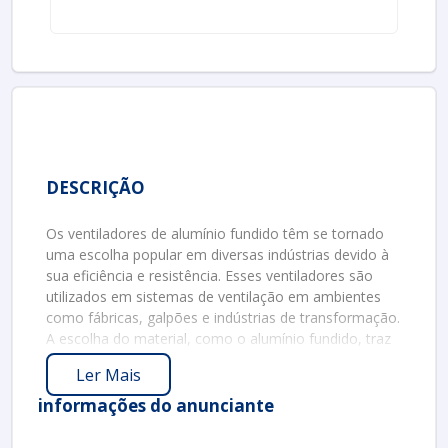
DESCRIÇÃO
Os ventiladores de alumínio fundido têm se tornado
uma escolha popular em diversas indústrias devido à
sua eficiência e resistência. Esses ventiladores são
utilizados em sistemas de ventilação em ambientes
como fábricas, galpões e indústrias de transformação.
A escolha do material, como o alumínio fundido, traz
vantagens significativas, que serão detalhadas a
Ler Mais
seguir.
informações do anunciante
VANTAGENS DOS VENTILADORES DE
ALUMÍNIO FUNDIDO