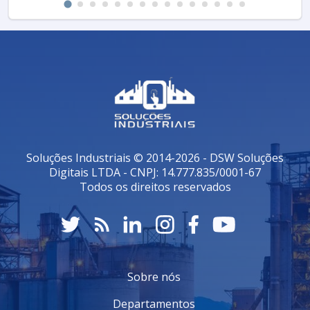
tenha acesso rápido e fácil a tudo o que precisa.
Além disso, a Bonardi oferece condições de
pagamento facilitadas e, em algumas ocasiões,
promoções que tornam a aquisição de seus produtos
ainda mais atrativa. Os preços podem variar de acordo
com a linha de produtos escolhida e a complexidade
da solução desejada. Para obter informações mais
detalhadas sobre preços e disponibilidade, é sempre
aconselhável verificar diretamente no site oficial ou
em revendedores autorizados.
Soluções Industriais © 2014-2026 - DSW Soluções
Com um compromisso contínuo com a excelência, a
Digitais LTDA - CNPJ: 14.777.835/0001-67
Bonardi é a escolha certa para quem busca qualidade
Todos os direitos reservados
e inovação na construção civil.
Entre em contato e
solicite um orçamento personalizado!
Sobre nós
Departamentos