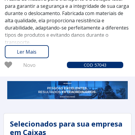
para garantir a segurança e a integridade de sua carga
durante o deslocamento. Fabricada com materiais de
alta qualidade, ela proporciona resistência e
durabilidade, adaptando-se perfeitamente a diferentes
tipos de produtos e evitando danos durante o
transporte.
O Soluções Industriais atua desde 2012 conectando
Ler Mais
você aos melhores fornecedores de caixas de madeira.
Com mais de 1,6 milhão de compradores que confiam
Novo
COD 57043
em nossa plataforma, oferecemos uma experiência
confiável e eficiente, facilitando sua busca pela solução
ideal para suas necessidades logísticas.
Solicite um orçamento no Soluções Industriais e
descubra como a caixa de madeira para transporte
pode otimizar a segurança de suas operações de carga.
Selecionados para sua empresa
em Caixas