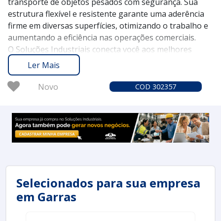
transporte de objetos pesados com segurança. Sua
estrutura flexível e resistente garante uma aderência
firme em diversas superfícies, otimizando o trabalho e
aumentando a eficiência nas operações comerciais.
O Soluções Industriais conecta você aos melhores
fornecedores de ventosas de borracha desde 2012,
Ler Mais
proporcionando uma plataforma confiável para sua
busca. Com mais de 1,6 milhão de compradores
Novo
COD 302357
satisfeitos, garantimos uma experiência segura e ágil
na aquisição de soluções industriais.
Solicite um orçamento no Soluções Industriais e
descubra como as ventosas de borracha podem
facilitar suas operações com eficácia e qualidade.
Selecionados para sua empresa
em Garras