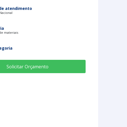
de atendimento
 Nacional
ia
e materiais
egoria
Solicitar Orçamento