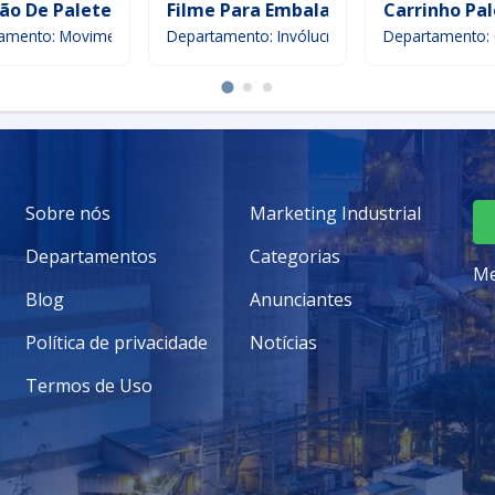
ão De Paleteira
Filme Para Embalar Palete
Carrinho Pal
amento: Movimentação de carga
Departamento: Invólucros & Envoltórios
Departamento: 
Sobre nós
Marketing Industrial
Departamentos
Categorias
Me
Blog
Anunciantes
Política de privacidade
Notícias
Termos de Uso