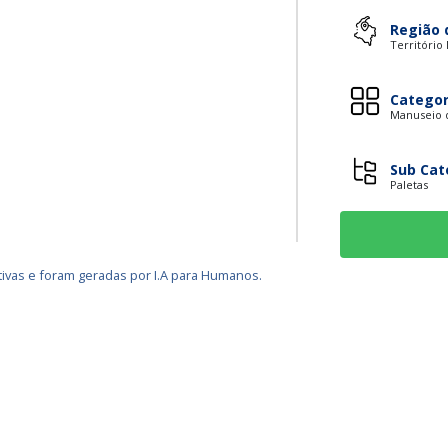
Região 
Território
Categor
Manuseio d
Sub Cat
Paletas
ivas e foram geradas por I.A para Humanos.