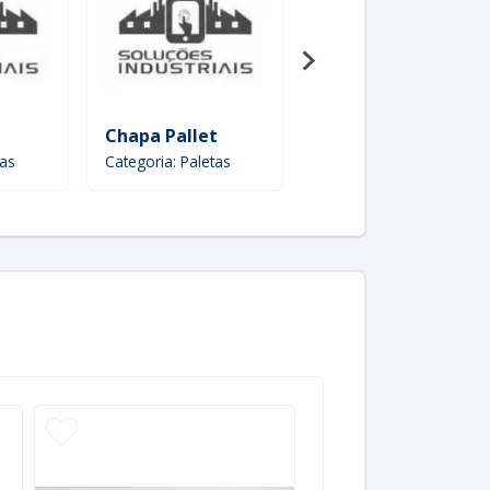
e
Chapa Pallet
Palete De Papelão
tas
Categoria: Paletas
Categoria: Paletas