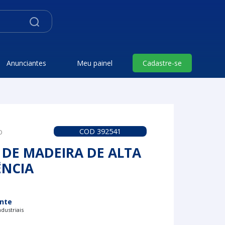
Anunciantes
Meu painel
Cadastre-se
o
COD 392541
 DE MADEIRA DE ALTA
ÊNCIA
nte
dustriais