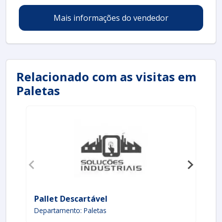
Mais informações do vendedor
Relacionado com as visitas em
Paletas
Pallet Descartável
Ch
Departamento: Paletas
De