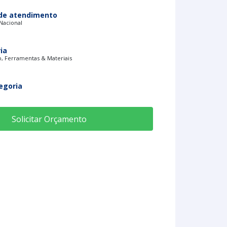
de atendimento
 Nacional
ia
, Ferramentas & Materiais
egoria
Solicitar Orçamento