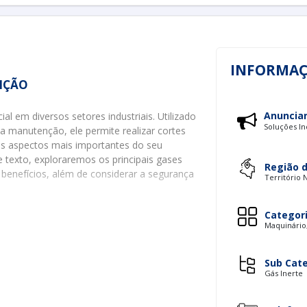
INFORMAÇ
IÇÃO
Anuncia
l em diversos setores industriais. Utilizado
Soluções In
 manutenção, ele permite realizar cortes
os aspectos mais importantes do seu
e texto, exploraremos os principais gases
Região 
e benefícios, além de considerar a segurança
Território 
SES UTILIZADOS
Categor
Maquinário
de maçaricos de corte incluem o
oxigênio
,
 (GLP)
. Cada um possui características e
Sub Cat
Gás Inerte
de combustão, o oxigênio aumenta a