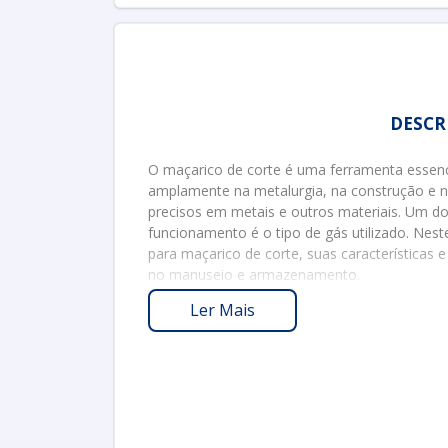
DESCR
O maçarico de corte é uma ferramenta essencia
amplamente na metalurgia, na construção e na
precisos em metais e outros materiais. Um d
funcionamento é o tipo de gás utilizado. Nest
para maçarico de corte, suas características 
no manuseio e armazenamento.
PRINCIPAIS GA
Ler Mais
Os gases mais comuns para o funcionamento 
o
acetileno
e o
gás de petróleo liquefeito
aplicações específicas.
Oxigênio
: Fundamental para o processo 