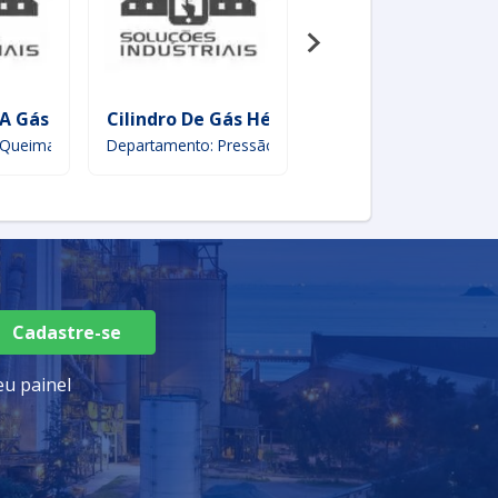
 A Gás
Cilindro De Gás Hélio
Cano Pex Para Gás
 Queimadores
Departamento: Pressão
Departamento: Subcateg
Cadastre-se
u painel