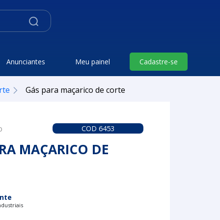
Anunciantes
Meu painel
Cadastre-se
rte
Gás para maçarico de corte
o
COD 6453
RA MAÇARICO DE
nte
dustriais