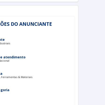
ÕES DO ANUNCIANTE
nte
dustriais
de atendimento
Nacional
ia
, Ferramentas & Materiais
egoria