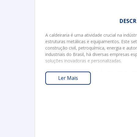
DESCR
A caldeiraria é uma atividade crucial na indú
estruturas metálicas e equipamentos. Este se
construção civil, petroquímica, energia e au
industriais do Brasil, há diversas empresas es
soluções inovadoras e personalizadas.
As empresas de caldeiraria desempenham um p
Ler Mais
produtos e serviços essenciais. Além disso, g
sistemas industriais. Portanto, a escolha de u
qualidade do trabalho.
PRINCIPAIS SERV
As empresas de caldeiraria em São Paulo ofe
Fabricação de Estruturas Metálic
metálicos.