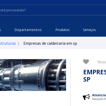
s
Departamentos
Produtos
Serviços
struturas
Empresas de caldeiraria em sp
Nov
EMPRES
SP
Anuncia
Soluções In