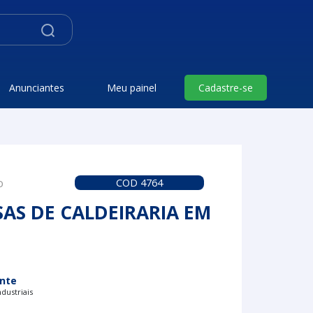
Anunciantes
Meu painel
Cadastre-se
o
COD 4764
AS DE CALDEIRARIA EM
nte
dustriais