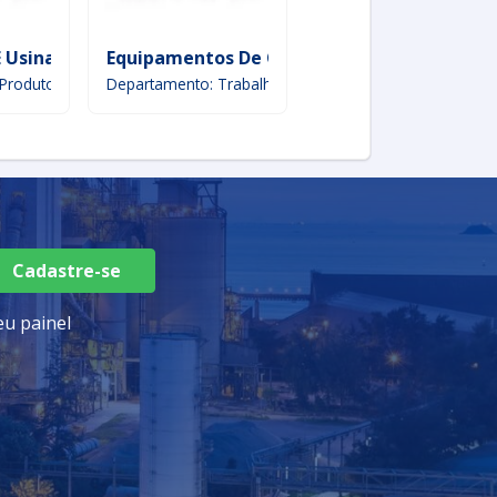
 E Usinagem
Equipamentos De Caldeiraria
Peças De Caldeirar
Produtos de metal
Departamento: Trabalho de metais
Departamento: Aço
Cadastre-se
u painel