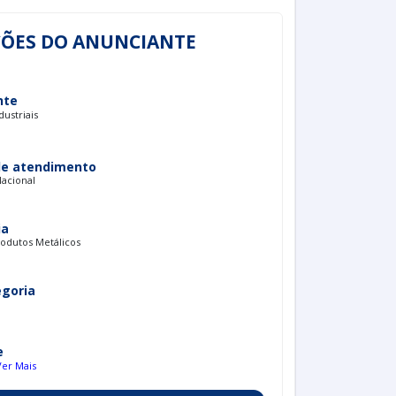
ÕES DO ANUNCIANTE
nte
dustriais
de atendimento
Nacional
ia
odutos Metálicos
egoria
e
Ver Mais