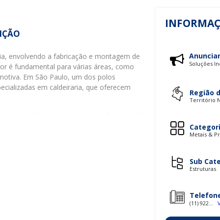
INFORMAÇ
IÇÃO
Anuncia
stria, envolvendo a fabricação e montagem de
Soluções In
tor é fundamental para várias áreas, como
tomotiva. Em São Paulo, um dos polos
pecializadas em caldeiraria, que oferecem
Região 
Território 
apel significativo na economia, fornecendo
arantem a segurança e eficiência dos
Categor
Metais & Pr
ma empresa confiável é vital para garantir a
Sub Cat
IÇOS OFERECIDOS
Estruturas
recem uma gama diversificada de serviços:
Telefon
as
: Produzem vigas, colunas e pisos
(11) 922...