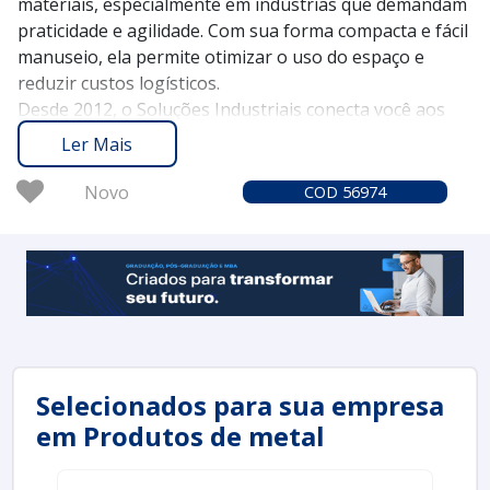
materiais, especialmente em indústrias que demandam
praticidade e agilidade. Com sua forma compacta e fácil
manuseio, ela permite otimizar o uso do espaço e
reduzir custos logísticos.
Desde 2012, o Soluções Industriais conecta você aos
melhores fornecedores de bobinas tubulares. Com
Ler Mais
mais de 1,6 milhão de compradores que confiam em
nossa plataforma, oferecemos uma experiência segura
Novo
COD 56974
e prática na busca por soluções industriais de
qualidade.
Entre em contato e solicite um orçamento no Soluções
Industriais, e descubra como a bobina tubular pode
atender às suas necessidades de forma eficaz e
econômica.
Selecionados para sua empresa
em Produtos de metal