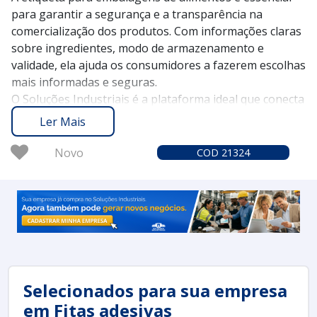
para garantir a segurança e a transparência na
comercialização dos produtos. Com informações claras
sobre ingredientes, modo de armazenamento e
validade, ela ajuda os consumidores a fazerem escolhas
mais informadas e seguras.
O Soluções Industriais é a plataforma ideal que conecta
você aos melhores fornecedores de etiquetas para
Ler Mais
embalagens. Desde 2012, temos o compromisso de
oferecer uma experiência confiável, contando com mais
Novo
COD 21324
de 1,6 milhão de compradores que confiam em nossos
serviços na busca de soluções industriais.
Considere solicitar um orçamento no Soluções
Industriais e descubra como a etiqueta para
embalagens de alimentos pode agregar valor à sua
oferta e melhorar a comunicação com seus clientes.
Selecionados para sua empresa
em Fitas adesivas