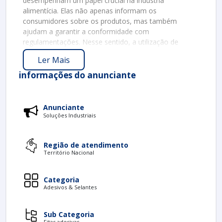
desempenham um papel crucial na indústria
alimentícia. Elas não apenas informam os
consumidores sobre os produtos, mas também
ajudam a garantir a conformidade com
regulamentações. Nesse sentido, a utilização de
etiquetas adequadas é fundamental para a segurança
Ler Mais
e a transparência.
informações do anunciante
IMPORTÂNCIA DAS ETIQUETAS
As etiquetas de alimentos têm um impacto
significativo nas decisões de compra dos
Anunciante
consumidores. Primeiro, elas fornecem informações
Soluções Industriais
básicas, como:
Nome do produto
Região de atendimento
Território Nacional
Lista de ingredientes
Data de validade
Categoria
Além disso, as etiquetas podem destacar informações
Adesivos & Selantes
nutricionais relevantes. Isso é essencial para aqueles
que precisam monitorar sua ingestão de nutrientes ou
Sub Categoria
alérgenos.
Fitas adesivas