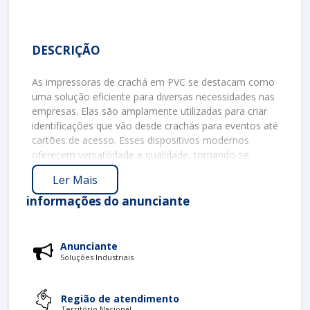
DESCRIÇÃO
As impressoras de crachá em PVC se destacam como
uma solução eficiente para diversas necessidades nas
empresas. Elas são amplamente utilizadas para criar
identificações que vão desde crachás para eventos até
cartões de acesso. Esses dispositivos modernos
oferecem versatilidade e qualidade, tornando-se
indispensáveis em diferentes setores.
Ler Mais
BENEFÍCIOS DA IMPRESSORA DE CRACHÁ
informações do anunciante
EM PVC
Entre os principais benefícios das impressoras de
crachá em PVC, destacam-se:
Anunciante
Soluções Industriais
Durabilidade:
Os crachás em PVC são
resistentes à água e ao desgaste.
Qualidade de Impressão:
A tecnologia de
Região de atendimento
Território Nacional