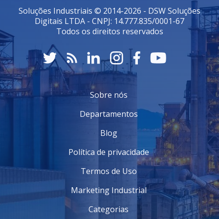
ambientes de trabalho.
Soluções Industriais © 2014-2026 - DSW Soluções
Armazenamento de Dados:
Permitem o
Digitais LTDA - CNPJ: 14.777.835/0001-67
armazenamento de templates e registros de
Todos os direitos reservados
impressão.
Essas características contribuem significativamente
para a eficiência e praticidade do uso.
MANUTENÇÃO E CUIDADOS
Sobre nós
Para garantir a longevidade da
Impressora de crachá
em PVC
, alguns cuidados são essenciais:
Departamentos
Limpeza Regular:
Manter a impressora limpa
Blog
evita falhas de impressão e prolonga o uso da cabeça
de impressão.
Política de privacidade
Uso de Materiais Recomendados:
Utilize
somente cartuchos e placas de PVC recomendados
Termos de Uso
pelo fabricante.
Atualizações de Software:
Mantenha o software
Marketing Industrial
da impressora atualizado para garantir um
funcionamento suave.
Categorias