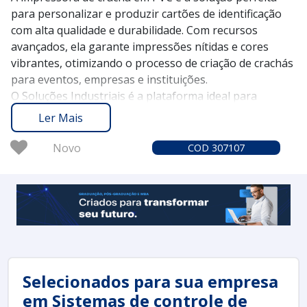
para personalizar e produzir cartões de identificação
com alta qualidade e durabilidade. Com recursos
avançados, ela garante impressões nítidas e cores
vibrantes, otimizando o processo de criação de crachás
para eventos, empresas e instituições.
O Soluções Industriais é a plataforma ideal para
conectar você aos melhores fornecedores de
Ler Mais
impressoras de crachá em PVC. Desde 2012, já
contamos com mais de 1,6 milhão de compradores que
Novo
COD 307107
confiam em nossa experiência e transparência na
busca por soluções industriais eficientes.
Solicite um orçamento no Soluções Industriais e
descubra como a impressora de crachá em PVC pode
trazer agilidade e profissionalismo para suas
necessidades de identificação.
Selecionados para sua empresa
em Sistemas de controle de