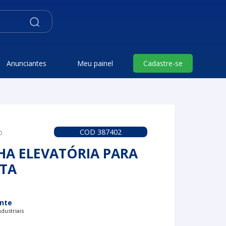
Anunciantes
Meu painel
Cadastre-se
o
COD 387402
A ELEVATÓRIA PARA
ITA
nte
dustriais