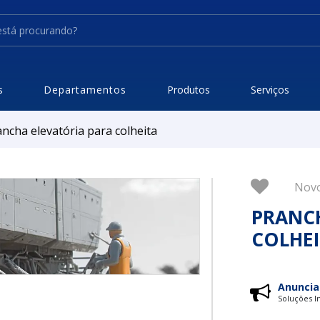
s
Departamentos
Produtos
Serviços
ncha elevatória para colheita
Nov
PRANCH
COLHE
Anuncia
Soluções In