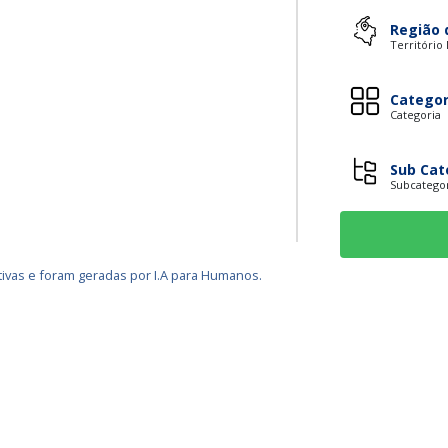
Região 
Território
Categor
Categoria
Sub Cat
Subcatego
ivas e foram geradas por I.A para Humanos.