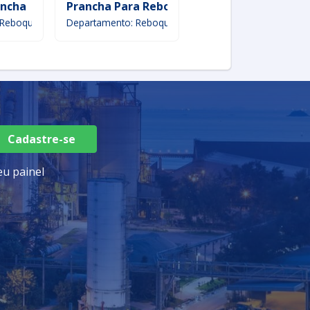
ancha
Prancha Para Reboque
Prancha Do Escorr
rimentos
 Reboques
Departamento: Reboques
Departamento: Equipame
Cadastre-se
u painel