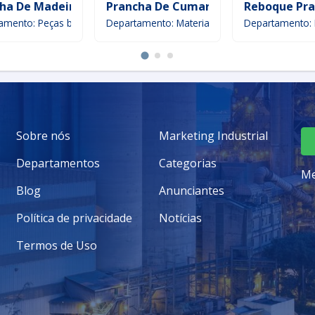
ita
ha De Madeira
Prancha De Cumaru
Reboque Pr
amento: Peças brutas
Departamento: Materiais de Construção e Sup
Departamento:
Sobre nós
Marketing Industrial
Departamentos
Categorias
Me
Blog
Anunciantes
Política de privacidade
Notícias
Termos de Uso