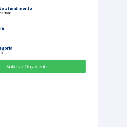
de atendimento
 Nacional
ia
egoria
ria
Solicitar Orçamento