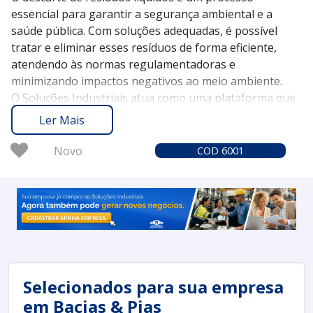
essencial para garantir a segurança ambiental e a
saúde pública. Com soluções adequadas, é possível
tratar e eliminar esses resíduos de forma eficiente,
atendendo às normas regulamentadoras e
minimizando impactos negativos ao meio ambiente.
O Soluções Industriais atua como uma plataforma que
conecta empresas a fornecedores de serviços e
Ler Mais
equipamentos especializados em descarte de resíduos
líquidos. Desde 2012, a plataforma já conta com mais de
Novo
COD 6001
1,6 milhão de compradores que confiam em nossa
experiência e credibilidade para encontrar as melhores
soluções do mercado.
Considere solicitar um orçamento no Soluções
Industriais e descubra como um adequado descarte de
resíduos líquidos pode proporcionar
sustentabilidade
e
conformidade
em suas operações.
Selecionados para sua empresa
em Bacias & Pias